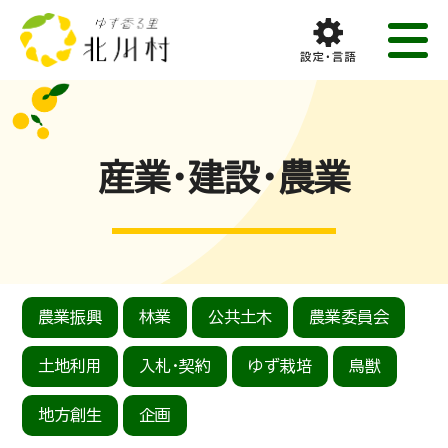
産業・建設・農業
農業振興
林業
公共土木
農業委員会
土地利用
入札・契約
ゆず栽培
鳥獣
地方創生
企画