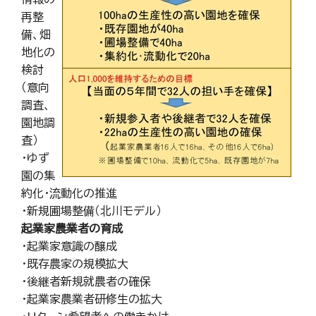
再整
備、畑
地化の
検討
（意向
調査、
園地調
査）
・ゆず
園の集
約化・流動化の推進
・新規圃場整備（北川モデル）
起業家農業者の育成
・起業家意識の醸成
・既存農家の規模拡大
・後継者新規就農者の確保
・起業家農業者研修生の拡大