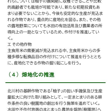
れらについては柚子の農閑期に収穫できることや比較
的高齢者でも栽培が可能であり、新たな初期投資もあ
まり必要でないことから、今後も安定的な生産が見込ま
れる作物であり、重点的に産地化を図る。また、その他
の露地野菜についても水田の有効活用及び農業者の所
得向上の一助となっているため、作付けを推進してい
く。
エ その他作物
主食用米の需要減が見込まれる中、主食用米からの多
種多様な転換品目の作付けについて推進を行うととも
に、産地化できる作物の掘り起こしを行う。
（４）畑地化の推進
北川村の基幹作物である「柚子」の担い手確保及び生産
量拡大に向けた取り組みとして、一定まとまりのある耕
作条件の良い樹園地の創出を行う施策を進めていく。
水田や不作付地等のまとまった農地を畑地（樹園地）へ