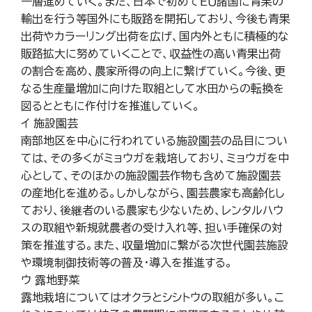
一層進めていく。また、日本で初めてＥＵ諸国に青果の
輸出を行う等国外にも販路を開拓しており、今後も青果
出荷やカラーリング出荷を広げ、国内外ともに積極的な
販路拡大に努めていくことで、収益性の高い青果出荷
の割合を高め、農家所得の向上に繋げていく。今後、更
なる生産量増加に向けた取組として水田からの転換を
図るとともに作付けを推進していく。
イ 施設園芸
南部地区を中心に行われている施設園芸の品目につい
ては、その多くがミョウガを栽培しており、ミョウガを中
心として、そのほかの施設園芸作物も含めて施設園芸
の産地化を進める。しかしながら、園芸農家も高齢化し
ており、後継者のいる農家も少ないため、レンタルハウ
スの取組や新規就農者の受け入れ等、担い手確保の対
策を推進する。また、収量増加に繋がる次世代園芸施設
や環境制御技術等の普及・導入を推進する。
ウ 露地野菜
露地栽培についてはオクラとシシトウの取組が多い。こ