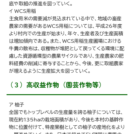
底や取組の推進を図っていく。
イ WCS用稲
主食用米の需要減が見込まれている中で、地域の畜産
農家の需要があるWCS用稲については、平成26年度
より村内での生産が始まり、年々、生産者及び生産面積
は増加傾向である。また、WCS用稲生産圃場における
牛糞の散布は、収穫物が堆肥として戻ってくる環境に配
慮した資源循環型の農業サイクルであり、生産農家の肥
料経費の削減に寄与することから、今後、更に取組農家
が増えるように生産拡大を図っていく。
（３）高収益作物（園芸作物等）
ア 柚子
全国でもトップレベルの生産量を誇る柚子については、
現在約135haの栽培面積があり、今後も本村の基幹作
物に位置付けて、特産果樹としての柚子の産地化をより