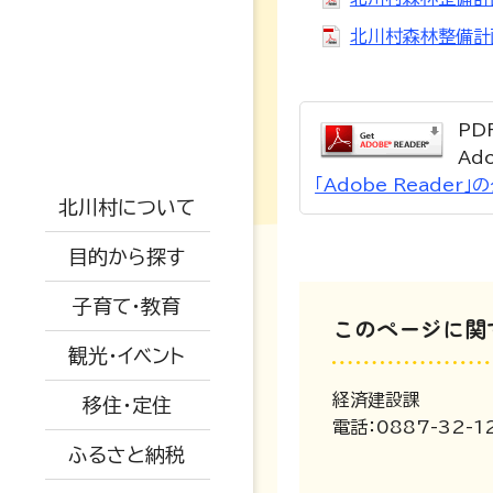
北川村森林整備計画
高校・大学
支援制度
防災情報
戸籍・結婚・死亡
PD
地勢概要
児童手当
防災マップ
Ad
税金・年金・保険
仕事情報
「Adobe Reade
交通アクセス
保小中一体化
観光情報
被災情報
北川村について
健康・福祉
空き家関係
AED設置場所
子育て教育ビジョ
イベント情報
ふるさと納税
避難場所
目的から探す
ン
生活・環境・安全
移住者の声
オープンデータに
特産品紹介
道路情報
子育て・教育
ついて
教育委員会
このページに関
子育て・教育
移住関係
水道情報
観光・イベント
広報きたがわ
予防接種
産業・建設・農業
被災された方へ
経済建設課
移住・定住
保育所
電話：0887-32-1
ふるさと納税
小中学校