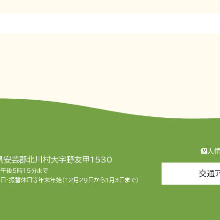
個人
知県安芸郡北川村大字野友甲1530
ら午後5時15分まで
交通
日・振替休日等年末年始（12月29日から1月3日まで）