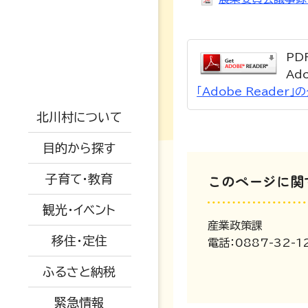
高校・大学
支援制度
防災情報
PD
戸籍・結婚・死亡
地勢概要
児童手当
Ad
防災マップ
「Adobe Reade
税金・年金・保険
仕事情報
交通アクセス
保小中一体化
観光情報
被災情報
北川村について
健康・福祉
空き家関係
AED設置場所
子育て教育ビジョ
イベント情報
ふるさと納税
避難場所
目的から探す
ン
生活・環境・安全
移住者の声
オープンデータに
特産品紹介
道路情報
このページに関
子育て・教育
ついて
教育委員会
子育て・教育
移住関係
水道情報
観光・イベント
広報きたがわ
予防接種
産業・建設・農業
産業政策課
被災された方へ
移住・定住
電話：0887-32-1
保育所
ふるさと納税
小中学校
緊急情報
育児支援・相談