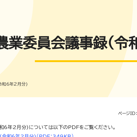
農業委員会議事録(令和
令和6年2月分)
ページID：
和6年2月分)については以下のPDFをご覧ください。
令和6年2月分)（PDF：349KB）