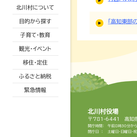
交通アクセス
保小中一体化
観光情報
被災情報
北川村について
健康・福祉
空き家関係
AED設置場所
子育て教育ビジョ
イベント情報
ふるさと納税
避難場所
目的から探す
「高知東部
ン
生活・環境・安全
移住者の声
オープンデータに
特産品紹介
道路情報
子育て・教育
ついて
教育委員会
子育て・教育
移住関係
水道情報
観光・イベント
広報きたがわ
予防接種
産業・建設・農業
被災された方へ
移住・定住
保育所
ふるさと納税
小中学校
緊急情報
育児支援・相談
北川村役場
〒781-6441 高
開庁時間：
午前8時30分か
閉庁日 ：
土曜日・日曜日・祝