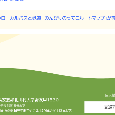
のローカルバスと鉄道 のんびりのってこルートマップ」が
個人
知県安芸郡北川村大字野友甲1530
ら午後5時15分まで
交通
日・振替休日等年末年始（12月29日から1月3日まで）