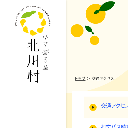
妊娠・出産
トップ
>
交通アクセス
高校・大学
支援制度
交通アクセ
防災情報
戸籍・結婚・死亡
地勢概要
児童手当
防災マップ
税金・年金・保険
仕事情報
村営バス時