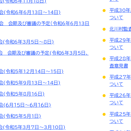
(令和6年11月18日)
平成30
(令和6年6月13日～14日)
ついて
会 会期及び審議の予定（令和6年6月13日
北川村監
平成29
会(令和6年3月5日～8日)
ついて
会 会期及び審議の予定(令和6年3月5日、
平成28
査意見書
(令和5年12月14日～15日)
平成27
(令和5年9月13日～14日)
ついて
(令和5年8月16日)
平成26
ついて
(６月１５日～６月１６日)
平成25
会(令和5年5月1日)
ついて
(令和5年3月7日～3月10日)