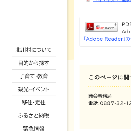
高校・大学
支援制度
防災情報
PD
戸籍・結婚・死亡
地勢概要
児童手当
Ad
防災マップ
「Adobe Reade
税金・年金・保険
仕事情報
交通アクセス
保小中一体化
観光情報
被災情報
北川村について
健康・福祉
空き家関係
AED設置場所
子育て教育ビジョ
イベント情報
ふるさと納税
避難場所
目的から探す
ン
生活・環境・安全
移住者の声
オープンデータに
特産品紹介
道路情報
このページに関
子育て・教育
ついて
教育委員会
子育て・教育
移住関係
水道情報
観光・イベント
広報きたがわ
予防接種
産業・建設・農業
議会事務局
被災された方へ
移住・定住
電話：0887-32-1
保育所
ふるさと納税
小中学校
緊急情報
育児支援・相談