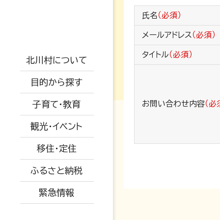
支援制度
防災情報
氏名
（必須）
戸籍・結婚・死亡
地勢概要
児童手当
防災マップ
メールアドレス
（必須）
税金・年金・保険
仕事情報
交通アクセス
保小中一体化
タイトル
（必須）
観光情報
被災情報
北川村について
健康・福祉
空き家関係
AED設置場所
子育て教育ビジョ
イベント情報
ふるさと納税
避難場所
目的から探す
ン
生活・環境・安全
移住者の声
オープンデータに
特産品紹介
道路情報
子育て・教育
お問い合わせ内容
（必
ついて
教育委員会
子育て・教育
移住関係
水道情報
観光・イベント
広報きたがわ
予防接種
産業・建設・農業
被災された方へ
移住・定住
保育所
ふるさと納税
小中学校
緊急情報
育児支援・相談