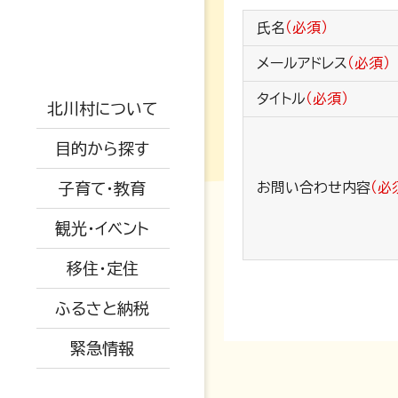
支援制度
防災情報
氏名
（必須）
戸籍・結婚・死亡
地勢概要
児童手当
防災マップ
メールアドレス
（必須）
税金・年金・保険
仕事情報
交通アクセス
保小中一体化
タイトル
（必須）
観光情報
被災情報
北川村について
健康・福祉
空き家関係
AED設置場所
子育て教育ビジョ
イベント情報
ふるさと納税
避難場所
目的から探す
ン
生活・環境・安全
移住者の声
オープンデータに
特産品紹介
道路情報
子育て・教育
お問い合わせ内容
（必
ついて
教育委員会
子育て・教育
移住関係
水道情報
観光・イベント
広報きたがわ
予防接種
産業・建設・農業
被災された方へ
移住・定住
保育所
ふるさと納税
小中学校
緊急情報
育児支援・相談