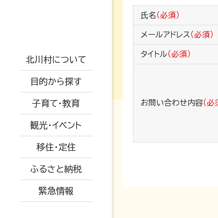
支援制度
防災情報
氏名
（必須）
戸籍・結婚・死亡
地勢概要
児童手当
防災マップ
メールアドレス
（必須）
税金・年金・保険
仕事情報
交通アクセス
保小中一体化
タイトル
（必須）
観光情報
被災情報
北川村について
健康・福祉
空き家関係
AED設置場所
子育て教育ビジョ
イベント情報
ふるさと納税
避難場所
目的から探す
ン
生活・環境・安全
移住者の声
オープンデータに
特産品紹介
道路情報
子育て・教育
お問い合わせ内容
（必
ついて
教育委員会
子育て・教育
移住関係
水道情報
観光・イベント
広報きたがわ
予防接種
産業・建設・農業
被災された方へ
移住・定住
保育所
ふるさと納税
小中学校
緊急情報
育児支援・相談