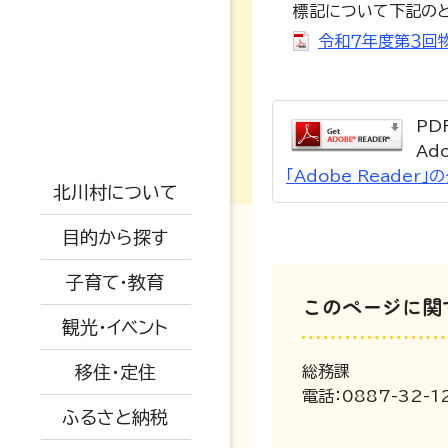
標記について下記のと
高校・大学
令和７年度第３回
支援制度
防災情報
戸籍・結婚・死亡
PD
地勢概要
児童手当
防災マップ
Ad
税金・年金・保険
仕事情報
交通アクセス
保小中一体化
「Adobe Reade
観光情報
被災情報
北川村について
健康・福祉
空き家関係
AED設置場所
子育て教育ビジョ
イベント情報
ふるさと納税
避難場所
目的から探す
ン
生活・環境・安全
移住者の声
オープンデータに
特産品紹介
道路情報
子育て・教育
ついて
教育委員会
子育て・教育
移住関係
このページに関
水道情報
観光・イベント
広報きたがわ
予防接種
産業・建設・農業
被災された方へ
移住・定住
総務課
保育所
電話：0887-32-1
ふるさと納税
小中学校