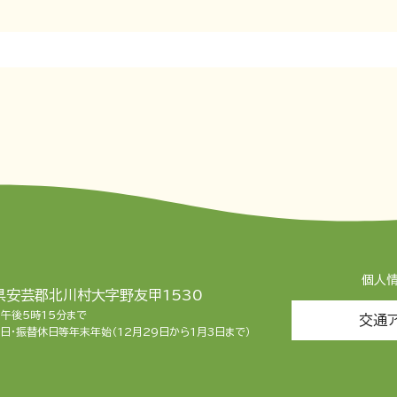
個人
知県安芸郡北川村大字野友甲1530
ら午後5時15分まで
交通
日・振替休日等年末年始（12月29日から1月3日まで）