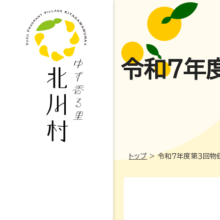
令和７年
トップ
>
令和７年度第３回物
妊娠・出産