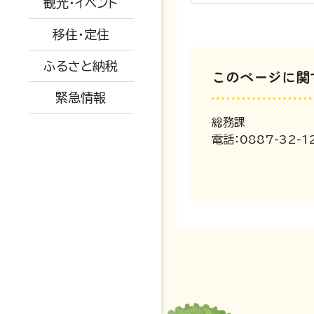
観光・イベント
広報きたがわ
予防接種
産業・建設・農業
被災された方へ
移住・定住
保育所
ふるさと納税
小中学校
このページに関
緊急情報
育児支援・相談
総務課
電話：0887-32-1