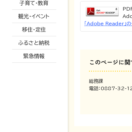
特産品紹介
道路情報
子育て・教育
ついて
教育委員会
子育て・教育
移住関係
PD
水道情報
観光・イベント
Ad
広報きたがわ
予防接種
産業・建設・農業
「Adobe Reade
被災された方へ
移住・定住
保育所
ふるさと納税
小中学校
緊急情報
育児支援・相談
このページに関
総務課
電話：0887-32-1