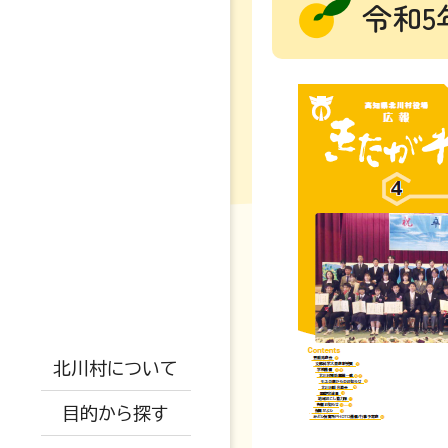
令和5
妊娠・出産
高校・大学
支援制度
防災情報
戸籍・結婚・死亡
地勢概要
児童手当
防災マップ
税金・年金・保険
仕事情報
交通アクセス
保小中一体化
観光情報
被災情報
北川村について
健康・福祉
空き家関係
AED設置場所
子育て教育ビジョ
イベント情報
ふるさと納税
避難場所
目的から探す
ン
生活・環境・安全
移住者の声
オープンデータに