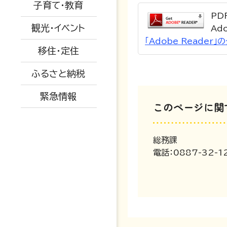
特産品紹介
道路情報
子育て・教育
ついて
教育委員会
子育て・教育
移住関係
PD
水道情報
観光・イベント
Ad
広報きたがわ
予防接種
産業・建設・農業
「Adobe Reade
被災された方へ
移住・定住
保育所
ふるさと納税
小中学校
緊急情報
育児支援・相談
このページに関
総務課
電話：0887-32-1