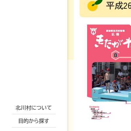
平成2
妊娠・出産
高校・大学
支援制度
防災情報
戸籍・結婚・死亡
地勢概要
児童手当
防災マップ
税金・年金・保険
仕事情報
交通アクセス
保小中一体化
観光情報
被災情報
北川村について
健康・福祉
空き家関係
AED設置場所
子育て教育ビジョ
イベント情報
ふるさと納税
避難場所
目的から探す
ン
生活・環境・安全
移住者の声
オープンデータに