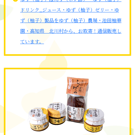
ドリンク_ジュース・ゆず（柚子）ゼリー・ゆ
ず（柚子）製品をゆず（柚子）農場・池田柚華
園・高知県 北川村から、お取寄！通信販売し
ています。