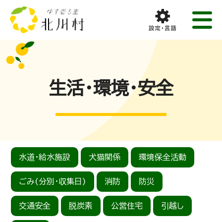
生活・環境・安全
水道・給水施設
犬猫関係
環境保全活動
ごみ(分別・収集日)
消防
防災
交通安全
脱炭素
公営住宅
引越し