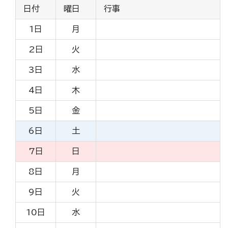
日付
曜日
行事
1日
月
2日
火
3日
水
4日
木
5日
金
6日
土
7日
日
8日
月
9日
火
10日
水